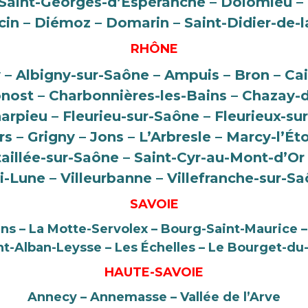
– Saint-Georges-d’Espéranche – Dolomieu –
cin – Diémoz – Domarin – Saint-Didier-de-
RHÔNE
ly – Albigny-sur-Saône – Ampuis – Bron – Cai
ost – Charbonnières-les-Bains – Chazay-d
arpieu – Fleurieu-sur-Saône – Fleurieux-sur
s – Grigny – Jons – L’Arbresle – Marcy-l’Ét
taillée-sur-Saône – Saint-Cyr-au-Mont-d’Or 
-Lune – Villeurbanne – Villefranche-sur-S
SAVOIE
ins – La Motte-Servolex – Bourg-Saint-Maurice 
nt-Alban-Leysse – Les Échelles – Le Bourget-du-
HAUTE-SAVOIE
Annecy – Annemasse – Vallée de l’Arve