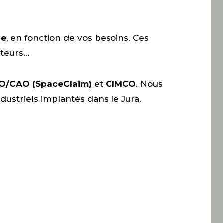
se
, en fonction de vos besoins. Ces
ateurs…
O/CAO (SpaceClaim)
et
CIMCO
. Nous
ndustriels implantés dans le Jura.