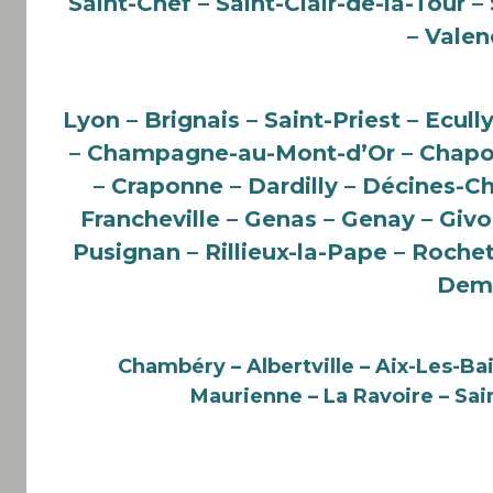
Saint-Chef – Saint-Clair-de-la-Tour 
– Valen
Lyon – Brignais – Saint-Priest – Ecul
– Champagne-au-Mont-d’Or – Chapon
– Craponne – Dardilly – Décines-Ch
Francheville – Genas – Genay – Givor
Pusignan – Rillieux-la-Pape – Roche
Demi
Chambéry – Albertville – Aix-Les-Ba
Maurienne – La Ravoire
– Sai