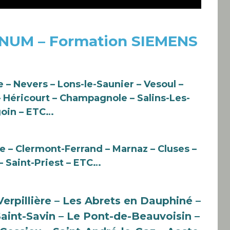
 NUM – Formation SIEMENS
 – Nevers – Lons-le-Saunier – Vesoul –
– Héricourt – Champagnole – Salins-Les-
goin – ETC…
e – Clermont-Ferrand – Marnaz – Cluses –
– Saint-Priest – ETC…
Verpillière – Les Abrets en Dauphiné –
aint-Savin – Le Pont-de-Beauvoisin –