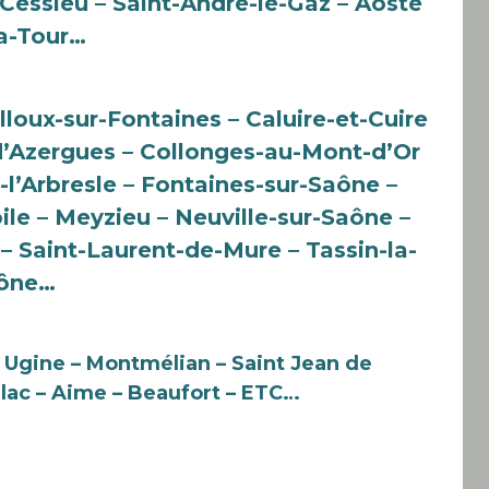
 Cessieu – Saint-André-le-Gaz – Aoste
la-Tour…
lloux-sur-Fontaines – Caluire-et-Cuire
’Azergues – Collonges-au-Mont-d’Or
-l’Arbresle – Fontaines-sur-Saône –
oile – Meyzieu – Neuville-sur-Saône –
– Saint-Laurent-de-Mure – Tassin-la-
aône…
– Ugine – Montmélian – Saint Jean de
lac –
Aime – Beaufort
– ETC…