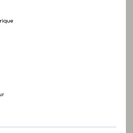
rique
ur