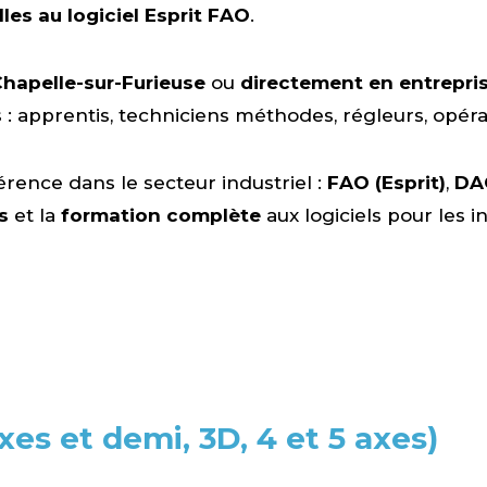
es au logiciel Esprit FAO
.
Chapelle-sur-Furieuse
ou
directement en entrepri
ls : apprentis, techniciens méthodes, régleurs, opér
férence dans le secteur industriel :
FAO (Esprit)
,
DA
s
et la
formation complète
aux logiciels pour les i
s et demi, 3D, 4 et 5 axes)