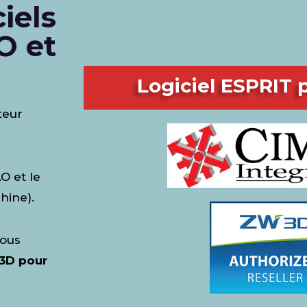
iels
O et
Logiciel ESPRIT 
teur
O et le
hine).
nous
3D pour