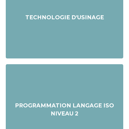
Durée : 1 jour
TECHNOLOGIE D'USINAGE
Postuler
Durée : 4 jours
PROGRAMMATION LANGAGE ISO
NIVEAU 2
Postuler