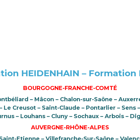
tion HEIDENHAIN – Formation
BOURGOGNE-FRANCHE-COMTÉ
ontbéliard – Mâcon – Chalon-sur-Saône – Auxerre
Le Creusot – Saint-Claude – Pontarlier – Sens 
urnus – Louhans – Cluny – Sochaux – Arbois – Di
AUVERGNE-RHÔNE-ALPES
aint-Etienne – Villefranche-Sur-Saône – Valenc