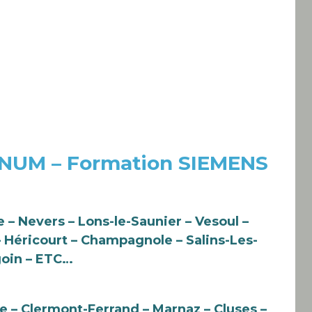
 NUM – Formation SIEMENS
 – Nevers – Lons-le-Saunier – Vesoul –
– Héricourt – Champagnole – Salins-Les-
goin – ETC…
e – Clermont-Ferrand – Marnaz – Cluses –