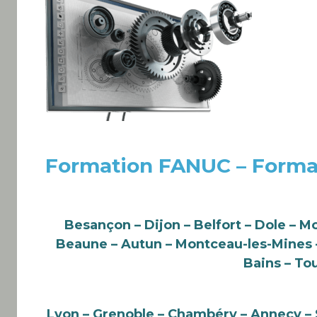
Formation FANUC – Forma
Besançon – Dijon – Belfort – Dole – M
Beaune – Autun – Montceau-les-Mines – 
Bains – To
Lyon – Grenoble – Chambéry – Annecy – S