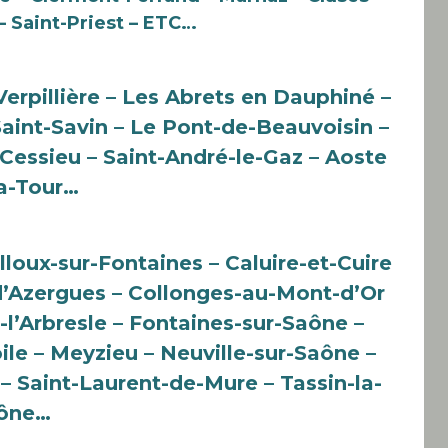
– Saint-Priest – ETC…
Verpillière – Les Abrets en Dauphiné –
aint-Savin – Le Pont-de-Beauvoisin –
 Cessieu – Saint-André-le-Gaz – Aoste
la-Tour…
lloux-sur-Fontaines – Caluire-et-Cuire
’Azergues – Collonges-au-Mont-d’Or
-l’Arbresle – Fontaines-sur-Saône –
oile – Meyzieu – Neuville-sur-Saône –
– Saint-Laurent-de-Mure – Tassin-la-
aône…