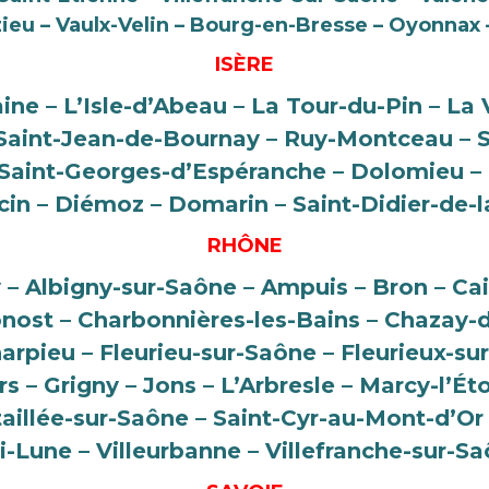
ieu – Vaulx-Velin – Bourg-en-Bresse – Oyonnax 
ISÈRE
aine – L’Isle-d’Abeau – La Tour-du-Pin – La 
– Saint-Jean-de-Bournay – Ruy-Montceau – S
– Saint-Georges-d’Espéranche – Dolomieu –
cin – Diémoz – Domarin – Saint-Didier-de-
RHÔNE
ly – Albigny-sur-Saône – Ampuis – Bron – Cai
ost – Charbonnières-les-Bains – Chazay-d
arpieu – Fleurieu-sur-Saône – Fleurieux-sur
s – Grigny – Jons – L’Arbresle – Marcy-l’Ét
taillée-sur-Saône – Saint-Cyr-au-Mont-d’Or 
-Lune – Villeurbanne – Villefranche-sur-S