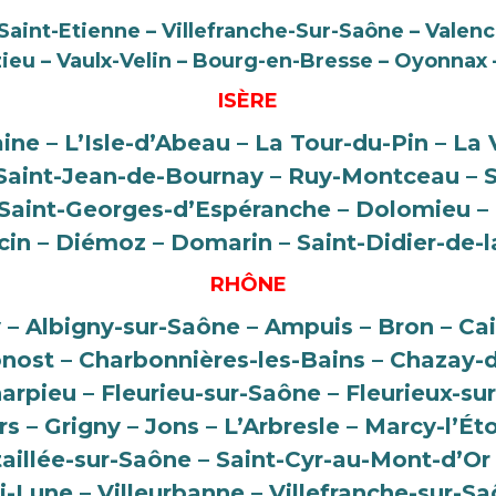
aint-Etienne – Villefranche-Sur-Saône – Valenc
ieu – Vaulx-Velin – Bourg-en-Bresse – Oyonnax 
ISÈRE
aine – L’Isle-d’Abeau – La Tour-du-Pin – La 
– Saint-Jean-de-Bournay – Ruy-Montceau – S
– Saint-Georges-d’Espéranche – Dolomieu –
cin – Diémoz – Domarin – Saint-Didier-de-
RHÔNE
ly – Albigny-sur-Saône – Ampuis – Bron – Cai
ost – Charbonnières-les-Bains – Chazay-d
arpieu – Fleurieu-sur-Saône – Fleurieux-sur
s – Grigny – Jons – L’Arbresle – Marcy-l’Ét
taillée-sur-Saône – Saint-Cyr-au-Mont-d’Or 
-Lune – Villeurbanne – Villefranche-sur-S