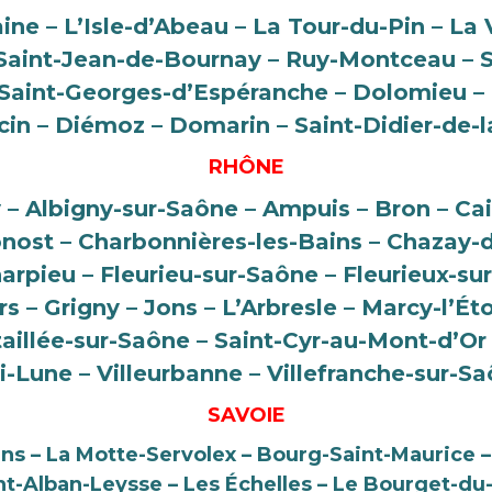
aine – L’Isle-d’Abeau – La Tour-du-Pin – La 
– Saint-Jean-de-Bournay – Ruy-Montceau – S
– Saint-Georges-d’Espéranche – Dolomieu –
cin – Diémoz – Domarin – Saint-Didier-de-
RHÔNE
ly – Albigny-sur-Saône – Ampuis – Bron – Cai
ost – Charbonnières-les-Bains – Chazay-d
arpieu – Fleurieu-sur-Saône – Fleurieux-sur
s – Grigny – Jons – L’Arbresle – Marcy-l’Ét
taillée-sur-Saône – Saint-Cyr-au-Mont-d’Or 
-Lune – Villeurbanne – Villefranche-sur-S
SAVOIE
ins – La Motte-Servolex – Bourg-Saint-Maurice 
nt-Alban-Leysse – Les Échelles – Le Bourget-du-